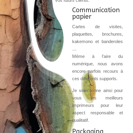
vos futurs clients.
Communication
papier
Cartes de visites,
plaquettes, brochures,
kakemono et banderoles
…
Même à l’aire du
numérique, nous avons
encore parfois recours à
ces différents supports.
Je sélectionne ainsi pour
vous les meilleurs
imprimeurs pour leur
aspect responsable et
qualitatif.
Packaging